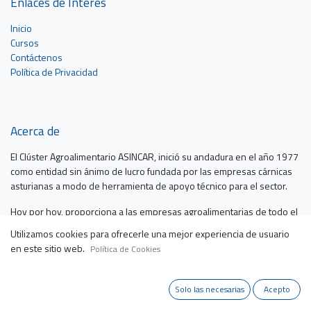
Enlaces de Interés
Inicio
Cursos
Contáctenos
Política de Privacidad
Acerca de
El Clúster Agroalimentario ASINCAR, inició su andadura en el año 1977
como entidad sin ánimo de lucro fundada por las empresas cárnicas
asturianas a modo de herramienta de apoyo técnico para el sector.
Hoy por hoy, proporciona a las empresas agroalimentarias de todo el
territorio nacional servicios de alto valor añadido, colaborando así, en
Utilizamos cookies para ofrecerle una mejor experiencia de usuario
la sostenibilidad y mejora de la competitividad de las empresas.
en este sitio web.
Política de Cookies
Solo las necesarias
Acepto
Contacte con nosotros