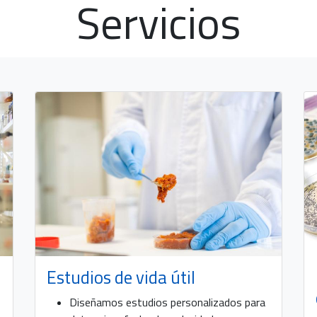
Servicios
Co
rio ASINCAR, inició su andadura en el año 1977
Clu
 de lucro fundada por las empresas cárnicas
Pol
erramienta de apoyo técnico para el sector.
Pri
na a las empresas agroalimentarias de todo el
Estudios de vida útil
icios de alto valor añadido, colaborando así, en la
 de la competitividad de las empresas.
Diseñamos estudios personalizados para