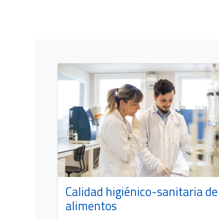
Enlaces de Interés
Acerca de
Inicio
El Clúster Agroalimenta
Cursos
como entidad sin ánimo
Contáctenos
asturianas a modo de h
Política de Privacidad
Hoy por hoy, proporcio
Calidad higiénico-sanitaria de
territorio nacional serv
sostenibilidad y mejora
alimentos